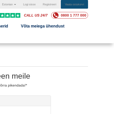
Estonian
Logi sisse
Registreeri
Vaata ostukorvi
CALL US 24/7
0800 1 777 000
nerid
Võta meiega ühendust
en meile
võrra pikendada!*