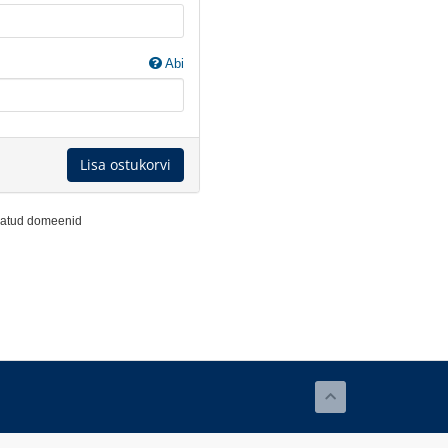
Abi
Lisa ostukorvi
ndatud domeenid