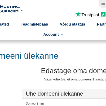
eated
Teadmistebaas
Võrgu staatus
Part
Account
meeni ülekanne
Edastage oma dome
Viige kohe üle, et oma domeeni 1 aasta 
Ühe domeeni ülekanne
Domeeni nimi