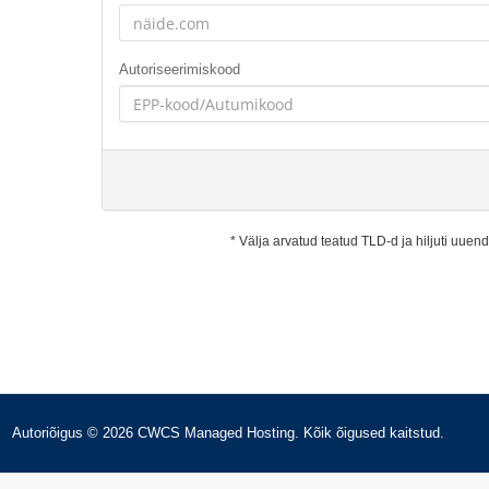
Autoriseerimiskood
* Välja arvatud teatud TLD-d ja hiljuti uue
Autoriõigus © 2026 CWCS Managed Hosting. Kõik õigused kaitstud.