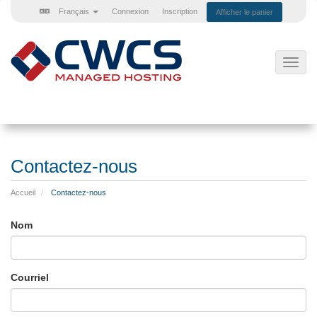
Français
Connexion
Inscription
Afficher le panier
Bascu
la
navig
Contactez-nous
Accueil
Contactez-nous
Nom
Courriel