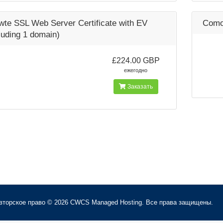
wte SSL Web Server Certificate with EV
Como
luding 1 domain)
£224.00 GBP
ежегодно
Заказать
вторское право © 2026 CWCS Managed Hosting. Все права защищены.