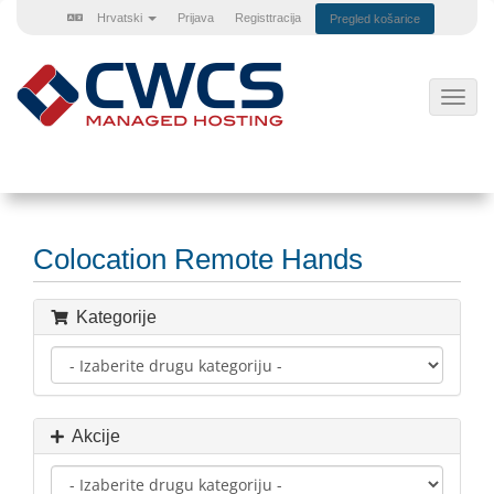
Hrvatski
Prijava
Registtracija
Pregled košarice
Preba
navig
Colocation Remote Hands
Kategorije
Akcije