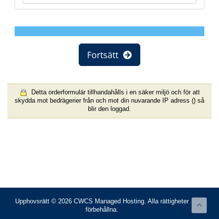
Fortsätt
Detta orderformulär tillhandahålls i en säker miljö och för att
skydda mot bedrägerier från och mot din nuvarande IP adress (
) så
blir den loggad.
Upphovsrätt © 2026 CWCS Managed Hosting. Alla rättigheter
förbehållna.