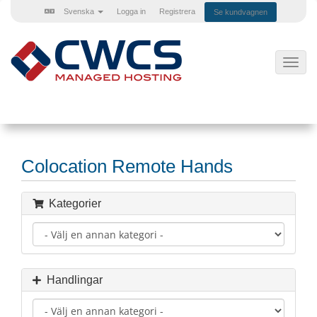
Svenska
Logga in
Registrera
Se kundvagnen
Växla
navig
Colocation Remote Hands
Kategorier
Handlingar