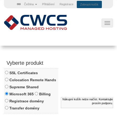
Čeština
Přihlášení
Registrace
Zobrazit košík
Přep
navig
Vyberte produkt
SSL Certificates
Colocation Remote Hands
Supreme Shared
Microsoft 365
Billing
Nákupní košík nelze načíst. Kontaktujte
Registrace domény
prosím podporu.
Transfer domény