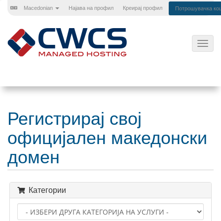
Macedonian
Најава на профил
Креирај профил
Потрошувачка ко
Вклу
ја
нави
Регистрирај свој
официјален македонски
домен
Категории