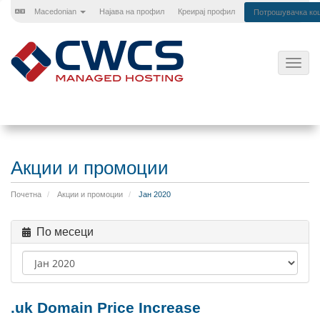
Macedonian
Најава на профил
Креирај профил
Потрошувачка ко
Вклу
ја
нави
Акции и промоции
Почетна
Акции и промоции
Јан 2020
По месеци
.uk Domain Price Increase