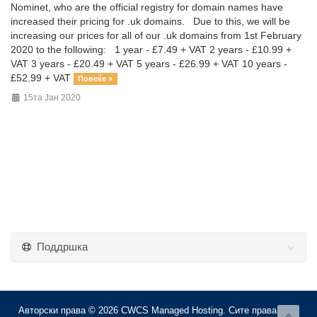
Nominet, who are the official registry for domain names have
increased their pricing for .uk domains. Due to this, we will be
increasing our prices for all of our .uk domains from 1st February
2020 to the following: 1 year - £7.49 + VAT 2 years - £10.99 +
VAT 3 years - £20.49 + VAT 5 years - £26.99 + VAT 10 years -
£52.99 + VAT
Повеќе »
15та Јан 2020
Поддршка
Авторски права © 2026 CWCS Managed Hosting. Сите права